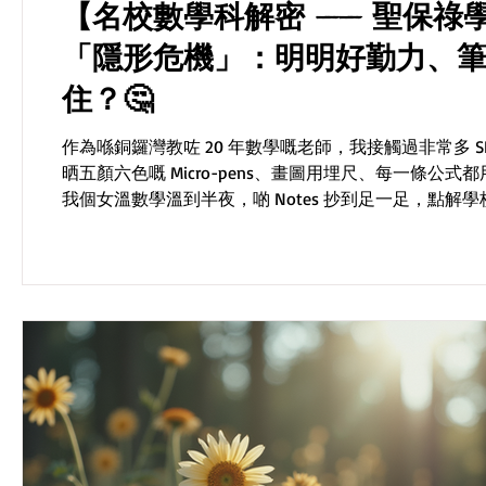
【名校數學科解密 —— 聖保祿學校 
「隱形危機」：明明好勤力、
住？🤔
作為喺銅鑼灣教咗 20 年數學嘅老師，我接觸過非常多 SPC
晒五顏六色嘅 Micro-pens、畫圖用埋尺、每一條公式
我個女溫數學溫到半夜，啲 Notes 抄到足一足，點解學校
非常獨特且具挑戰性嘅特點： 雙軌制的挑戰 1️⃣ 雙軌制（DSE / IG
校，課程設計非常國際化，初中或中四階段往往會滲入 IGCSE 或 GCE 嘅元素。 痛點：英國
同「Reasoning」嘅要求完全唔同。 後果：女仔有時會將兩邊嘅概念混淆，或者用咗 DSE 唔認可嘅簡寫、推導邏輯，導致喺
DSE 模擬試或者校內試入面，被扣走大量冤枉分。 記憶法的局限 
的女仔記憶力同執行力極強，最擅長