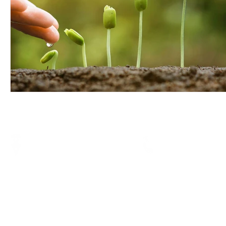
電話
地址
Tel.:
3793 3116
香港銅鑼灣軒尼詩道375-379號利
WhatsApp:
5729 1023
威商業大廈7樓B室