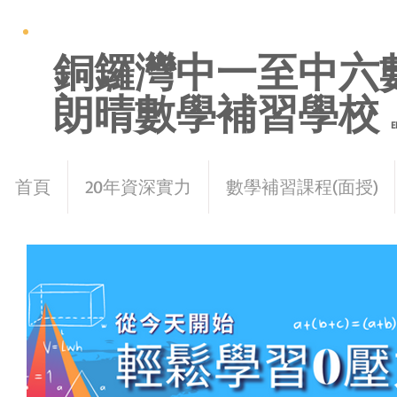
銅鑼灣中一至中六
朗晴數學補習學校
E
首頁
20年資深實力
數學補習課程(面授)