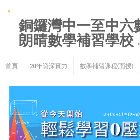
銅鑼灣中一至中六
朗晴數學補習學校
E
首頁
20年資深實力
數學補習課程(面授)