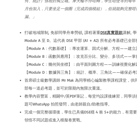
何、統計）係相對獨立嘅。摩天輪不停咁轉，學生唔使等到每年 
月份加入，只要坐足一個圈（完成四個模組），佢就能夠完整咁
漏。」
打破地域限制, 免卻同學舟車勞頓, 課程著重
DSE真實題款
講解,
Module A 至 D。這代表 DSE 甲部 (A1 + A2) 所有必考基礎已全
【Module A：代數基礎】：專攻運算、因式分解、方程——建
【Module B：函數與應用】：攻克百分比、變分、多項式——
【Module C：幾何與坐標】：由平面到圓方程——訓練視覺化
【Module D：數據與三角】：統計、概率、三角比——確保必
首席碩士級數學講師 Mr Mak 為同學精心編製教學課程課堂，
部每一道必考題，並可於限期內無限次重溫。
教學內容豐富，精闢中/英PDF筆記，每堂均設課後練習，同學
題可WhatsApp 拍照發問，由老師親自/助教指導。
完成一個完整循環後，學生已具備DSE穩 4 衝 5+的能力，有
領悟不同試題或進入模擬卷實戰。