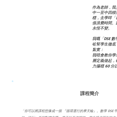
作為老師，我
中一至中四積
穩，去學咩「神
係浪費時間。
永恆不變。
我嘅「DSE 
咗幫學生徹底
紮實：
我唔會教你
學
層定義做起，確保 
力攞穩 60 分
課程簡介
「你可以將課程想像成一個 『循環運行的摩天輪』。數學 DSE