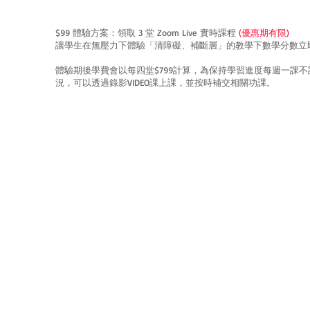
$99 體驗方案：領取 3 堂 Zoom Live 實時課程
(優惠期有限)
讓學生在無壓力下體驗「清障礙、補斷層」的教學下數學分數立
體驗期後學費會以每四堂$799計算，為保持學習進度每週一課
況，可以透過錄影VIDEO課上課，並按時補交相關功課。
電話
地址
Tel.:
3793 3116
香港銅鑼灣軒尼詩道375-379號利
WhatsApp:
5729 1023
威商業大廈7樓B室