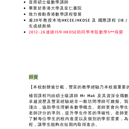
首席碩士級數學講師
畢業於香港大學及皇仁書院
致力推動香港數學課程發展
逾20年教授本地HKCEE/HKDSE 及
國際課程 (IB / 
生成績彪炳
2012-26
連續15年HKDSE助同學考取數學5**殊榮
師資
【本校創辦逾廿載，豐富的教學經驗乃本校最重要
補習課程均由碩士級講師 Mr Mak
及其資深全職
卓越資歷及豐富經驗絕非一般坊間導師可媲擬。我
淺出，協助學生理解各數學概念。老師更會向學生
老師評分的準則，提升學生作答的準確性。老師更
了解每位學生的校內進度以及個別的學習需要，為
程，讓學生能夠在短期內取得進步。