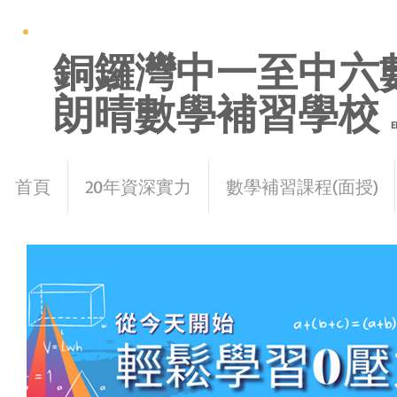
銅鑼灣中一至中六
朗晴數學補習學校
E
首頁
20年資深實力
數學補習課程(面授)