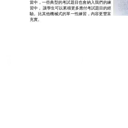
當中，一些典型的考試題目也會納入我們的練
習中， 讓學生可以累積更多應付考試題目的經
驗。比其他機械式的單一性練習，內容更豐富
充實。
電話
地址
Tel.:
3793 3116
香港銅鑼灣軒尼詩道375-379號利
WhatsApp:
5729 1023
威商業大廈7樓B室