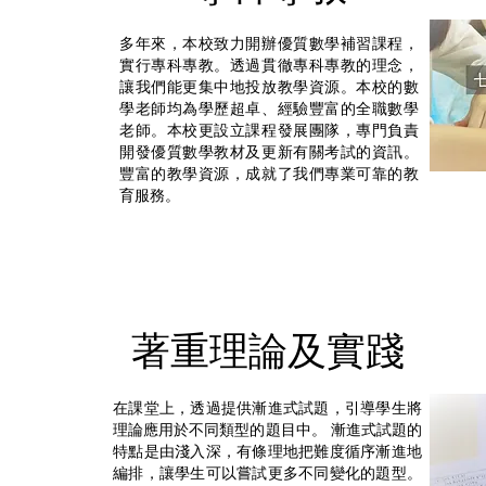
多年來，本校致力開辦優質數學補習課程，
實行專科專教。透過貫徹專科專教的理念，
讓我們能更集中地投放教學資源。本校的數
學老師均為學歷超卓、經驗豐富的全職數學
老師。本校更設立課程發展團隊，專門負責
開發優質數學教材及更新有關考試的資訊。
豐富的教學資源，成就了我們專業可靠的教
育服務。
著重理論及實踐
在課堂上，透過提供漸進式試題，引導學生將
理論應用於不同類型的題目中。 漸進式試題的
特點是由淺入深，有條理地把難度循序漸進地
編排，讓學生可以嘗試更多不同變化的題型。