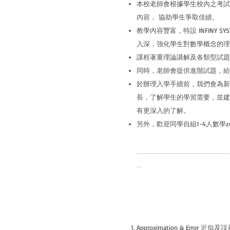
本校老師會根據學生校內之考試
內容， 協助學生爭取佳績。
教學內容豐富，特設 INFINY
入深，強化學生對數學概念的理
課程著重理論講解及各類型試題
同時，老師會提供進階試題，給
於辦理入學手續前，我們會為新
長，了解學生的學習需要，並建
有更深入的了解。
另外，歡迎同學自組1-4人數學z
____________________
_
Approximation & Error 近似及