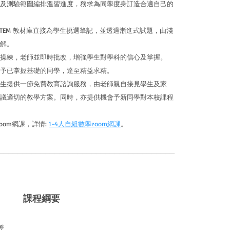
及測驗範圍編排溫習進度，務求為同學度身訂造合適自己的
 SYSTEM 教材庫直接為學生挑選筆記，並透過漸進式試題，由淺
解。
操練，老師並即時批改，增強學生對學科的信心及掌握。
予已掌握基礎的同學，達至精益求精。
生提供一節免費教育諮詢服務，由老師親自接見學生及家
議適切的教學方案。同時，亦提供機會予新同學對本校課程
oom網課，詳情:
1-4人自組數學zoom網課
。
______________________________________
課程綱要
誤差