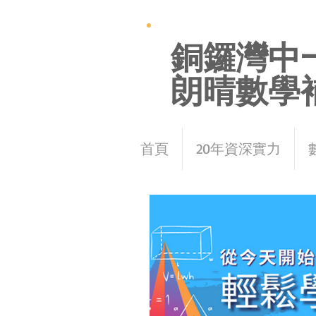
銅鑼灣中
朗晴數學
首頁
20年資深實力