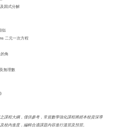
n 恆等式及因式分解
及相似
nknowns 二元一次方程
行線上的角
s 根式及無理數
)
之課程大綱，僅供參考，常規數學強化課程將經本校資深導
及校內進度，編輯合適課題內容進行溫習及預習。