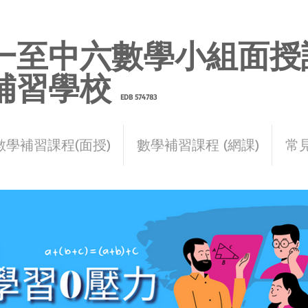
一至中六數學小組面授
補習學校
EDB 574783
朗晴數學補習社
數學補習課程(面授)
數學補習課程 (網課)
常