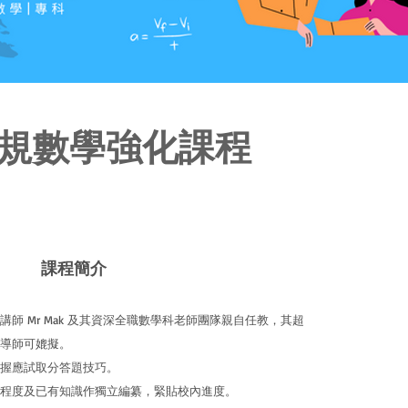
常規數學強化課程
課程簡介
 Mr Mak 及
其
資深全職數學科老師
團隊親自任教，其超
導師可媲擬。
握應試取分答題技巧。
程度及已有知識作獨立編纂，緊貼校內進度。