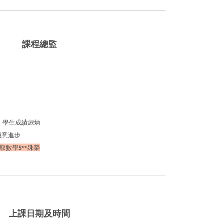
______________________________________
課程總監
)
皇仁書院
得，學生成績彪炳
滿意進步
學考取數學5**殊榮
______________________________________
上課日期及時間