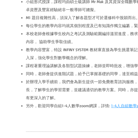
小組形式授課，課程均由碩士級講師 Mr Mak 及
其
資深全職數學
卓資歷及豐富經驗絕非一般導師可媲擬。
M1 題目複雜性高，須深入了解各題型才可於選修科中脫穎而出
每位學生的教學內容均就其個別程度及已有知識作獨立編纂，緊
本校老師會根據學生校內之考試及測驗範圍編排溫習進度，務求
內容， 協助學生爭取佳績。
教學內容豐富，特設 INFINY SYSTEM 教材庫直接為學生挑
入深，強化學生對數學概念的理解。
課程著重理論講解及各類型試題操練，老師並即時批改，增強學
同時，老師會提供進階試題，給予已掌握基礎的同學，達至精益
於辦理入學手續前，我們會為新生提供一節免費教育諮詢服務，
長，了解學生的學習需要，並建議適切的教學方案。同時，亦提
有更深入的了解。
另外，歡迎同學自組1-4人數學zoom網課，詳情:
1-4人自組數學
________________________________________
_