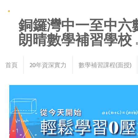
銅鑼灣中一至中六
朗晴數學補習學校
E
首頁
20年資深實力
數學補習課程(面授)