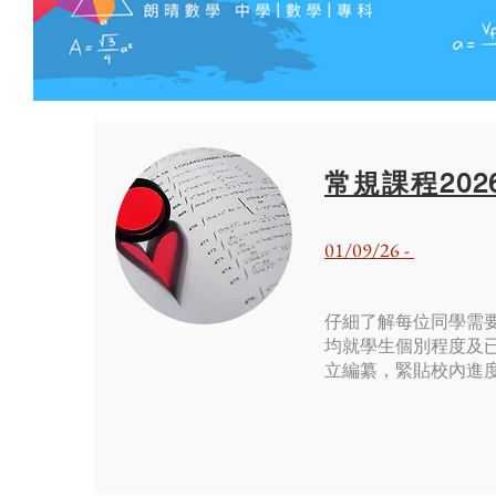
常規課程2026
01/09/26 -
仔細了解每位同學需
均就學生個別程度及
立編纂，緊貼校內進