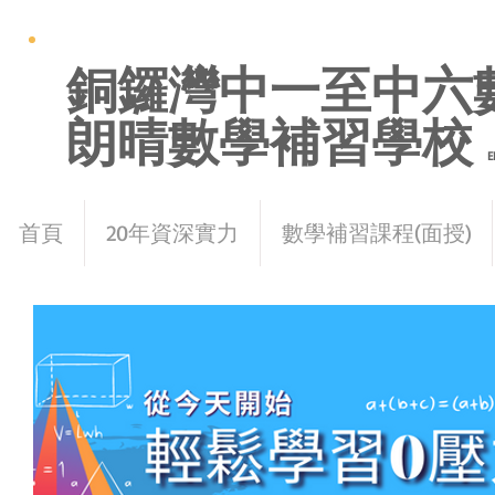
銅鑼灣中一至中六
朗晴數學補習學校
E
首頁
20年資深實力
數學補習課程(面授)