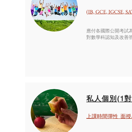
(IB, GCE, IGCSE, SAT
應付各國際公開考試
對數學科認知及改善
私人個別(1對
上課時間彈性 面授