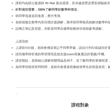
課程均由碩士級講師 Mr Mak 親自授課，其卓越資歷及豐富經驗
針對個別需要，100%了解同學於數學科情況
。
助同學迅速追回進度
，
應付考測。
老師就擬定教學內容目標詳盡講解
，
務求助同學能高效解決數學科
設獨立筆記及習題，亦歡迎同學自備學校教材供老師參考講解。
上課流程
上課前15分鐘，老師會傳送筆記予同學準備，請自行列印或儲存於電
請預備寧靜舒適的學習環境及能支援zoom視像通話的電腦/手機。
課堂開始，老師細心講解有關理論及例子，並了解同學的掌握程度
為同學預留得答問時間，老師亦會透過視像檢視學生的答題表現，
__________________________________________
_
​課程對象