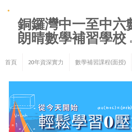
銅鑼灣中一至中六
朗晴數學補習學校
E
首頁
20年資深實力
數學補習課程(面授)