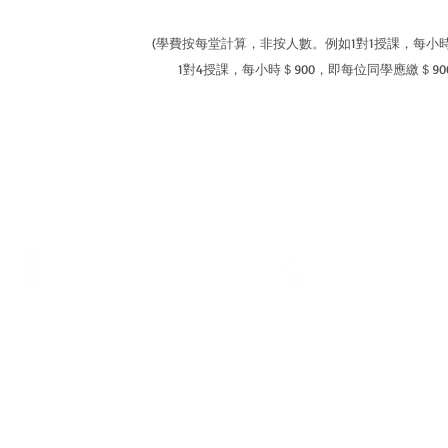
(學費按每堂計算，非按人數。例如1對1授課，每小時
1對4授課，每小時＄900，即每位同學應繳＄900/4
電話
地址
Tel.:
3793 3116
香港銅鑼灣軒尼詩道375-379號利
WhatsApp:
5729 1023
威商業大廈7樓B室