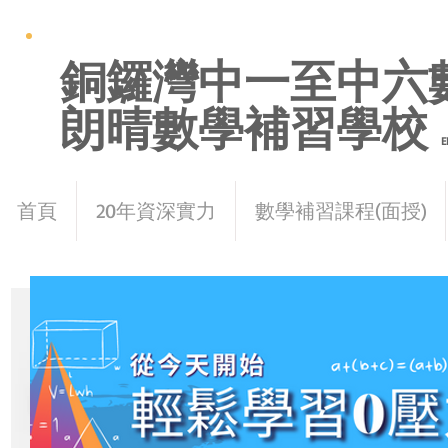
銅鑼灣中一至中六
朗晴數學補習學校
E
首頁
20年資深實力
數學補習課程(面授)