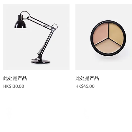
快速瀏覽
快速瀏覽
此处是产品
此处是产品
價格
價格
HK$130.00
HK$45.00
電話
地址
Tel.:
3793 3116
香港銅鑼灣軒尼詩道375-379號利
WhatsApp:
5729 1023
威商業大廈7樓B室