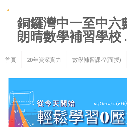
銅鑼灣中一至中六
朗晴數學補習學校
E
首頁
20年資深實力
數學補習課程(面授)