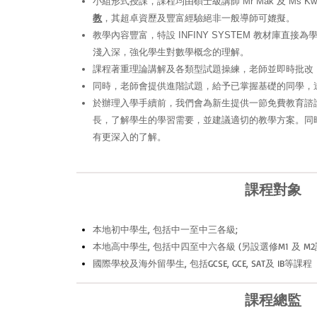
小組形式授課，課程均由碩士級講師 Mr Mak 及 Ms 
教
，其超卓資歷及豐富經驗絕非一般導師可媲擬。
教學內容豐富，特設 INFINY SYSTEM 教材庫直
淺入深，強化學生對數學概念的理解。
課程著重理論講解及各類型試題操練，老師並即時批改
同時，老師會提供進階試題，給予已掌握基礎的同學，
於辦理入學手續前，我們會為新生提供一節免費教育諮
長，了解學生的學習需要，並建議適切的教學方案。同
有更深入的了解。
課程對象
本地初中學生, 包括中一至中三各級;
本地高中學生, 包括中四至中六各級 (另設選修M1 及 M2課
國際學校及海外留學生, 包括GCSE, GCE, SAT及 IB等課程
課程總監