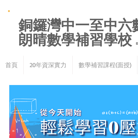
銅鑼灣中一至中六
朗晴數學補習學校
E
首頁
20年資深實力
數學補習課程(面授)