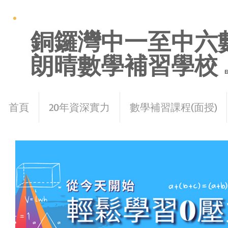
銅鑼灣中一至中六
朗晴數學補習學校
E
首頁
20年資深實力
數學補習課程(面授)