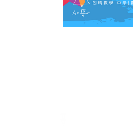
地址
香港銅鑼灣軒尼詩道375-379號利
威商業大廈7樓B室