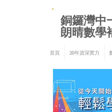
銅鑼灣中
朗晴數學
首頁
20年資深實力