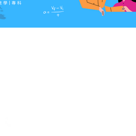
電話
Tel.:
3793 3116
WhatsApp:
5729 1023