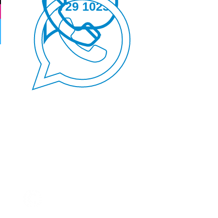
5729 1023
© Copyright 2026 by
Bright & Breezy Mathematics
Tutorial Centre.
版權所有 不得轉載