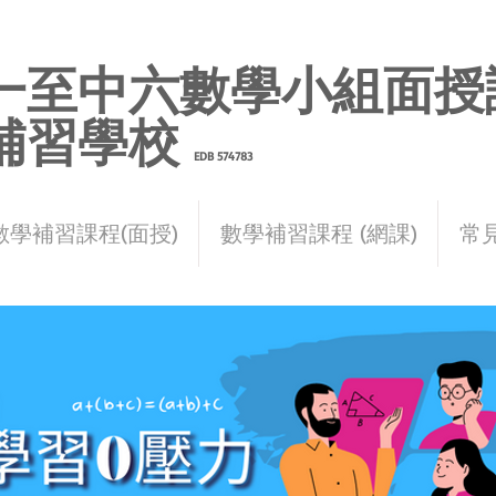
一至中六數學小組面授
補習學校
EDB 574783
朗晴數學補習社
數學補習課程(面授)
數學補習課程 (網課)
常