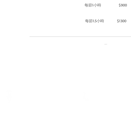
每節1小時 $900
每節1.5小時 $1300
______________________________________
_
電話
地址
Tel.:
3793 3116
香港銅鑼灣軒尼詩道375-379號利
WhatsApp:
5729 1023
威商業大廈7樓B室