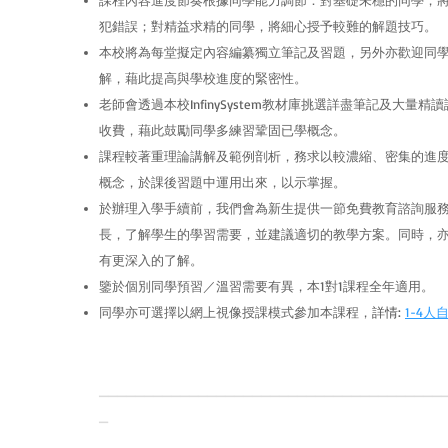
課程內容進度節奏根據同學能力調節：對基礎未穩的同學，
犯錯誤；對精益求精的同學，將細心授予較難的解題技巧。
本校將為每堂擬定內容編纂獨立筆記及習題，另外亦歡迎同
解，藉此提高與學校進度的緊密性。
老師會透過本校InfinySystem教材庫挑選詳盡筆記及大量
收費，藉此鼓勵同學多練習鞏固已學概念。
課程較著重理論講解及範例剖析，務求以較濃縮、密集的進
概念，於課後習題中運用出來，以示掌握。
於辦理入學手續前，我們會為新生提供一節免費教育諮詢服
長，了解學生的學習需要，並建議適切的教學方案。同時，
有更深入的了解。
鑒於個別同學預習／溫習需要有異，本1對1課程全年適用。
同學亦可選擇以網上視像授課模式參加本課程，
詳情:
1-4人
______________________________________
_