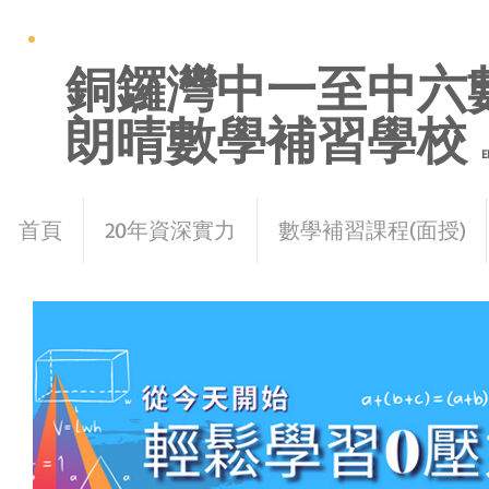
銅鑼灣中一至中六
朗晴數學補習學校
E
首頁
20年資深實力
數學補習課程(面授)