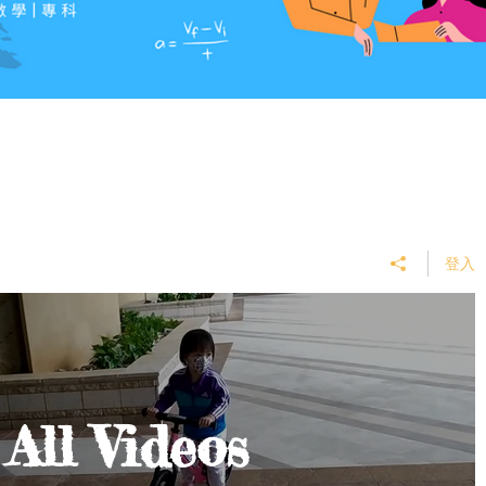
登入
All Videos