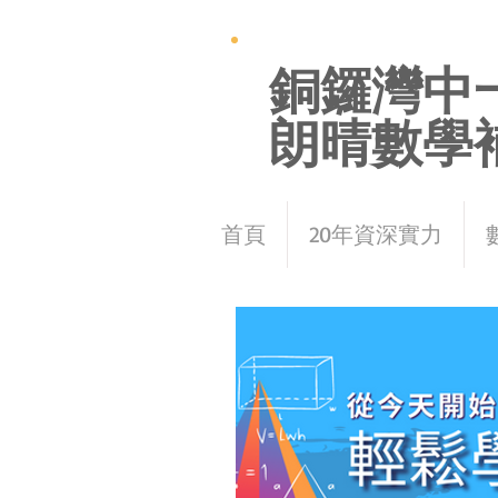
銅鑼灣中
朗晴數學
首頁
20年資深實力