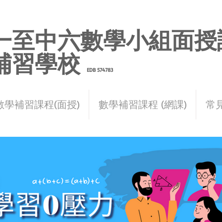
一至中六數學小組面授
補習學校
EDB 574783
朗晴數學補習社
數學補習課程(面授)
數學補習課程 (網課)
常