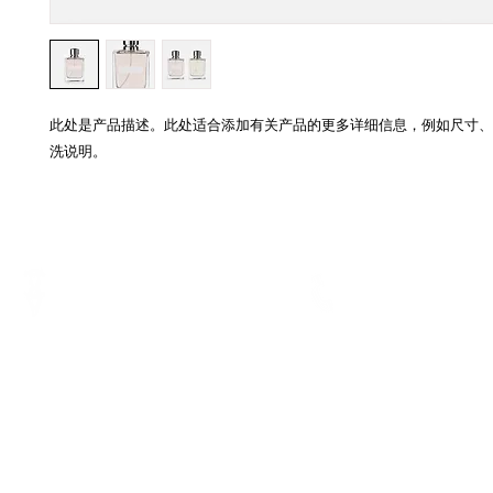
此处是产品描述。此处适合添加有关产品的更多详细信息，例如尺寸、
洗说明。
電話
地址
Tel.:
3793 3116
香港銅鑼灣軒尼詩道375-379號利
WhatsApp:
5729 1023
威商業大廈7樓B室