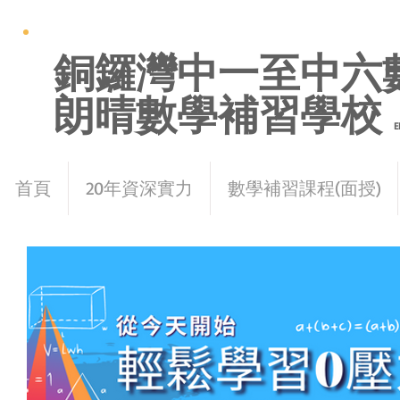
銅鑼灣中一至中六
朗晴數學補習學校
E
首頁
20年資深實力
數學補習課程(面授)