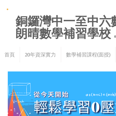
銅鑼灣中一至中六
朗晴數學補習學校
E
首頁
20年資深實力
數學補習課程(面授)