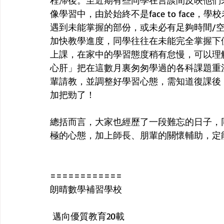
程滯後。至近期有些同學在言談間反映他們未
像學習中，由於始終不是face to fac
遇到未能掌握的部份，或未必有足夠時間/空
加快教學進度，同學往往在未能完全掌握下便要
上課，在家中的學習態度稍有怠慢，可以理
心肝」把在這數月裏匆匆學過的各科課題重
輩請教，並調整好學習心態，需知道復課後
加把勁了！
總括而言，大家也經歷了一段難忘的日子，
極的心態，加上師長、朋輩的關懷輔助，定
============ 
朗晴數學補習學校
 邁向優質教育20載 