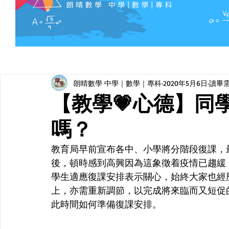
朗晴數學 中學｜數學｜專科
2020年5月6日
讀畢需
【教學💗心德】同
嗎？
教育局早前宣布各中、小學將分階段復課，
後，頓時感到高興因為這象徵着疫情已趨緩
學生適應復課安排表示關心，始終大家也經
上，亦需重新調節，以完成將來臨而又短促
此時間如何準備復課安排。 