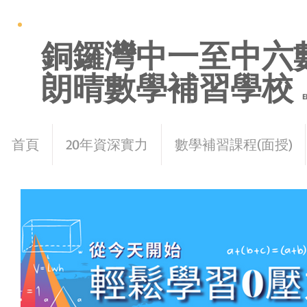
銅鑼灣中一至中六
朗晴數學補習學校
E
首頁
20年資深實力
數學補習課程(面授)