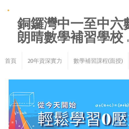
銅鑼灣中一至中六
朗晴數學補習學校
E
首頁
20年資深實力
數學補習課程(面授)